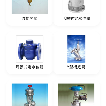
流動開關
活塞式定水位閥
隔膜式定水位閥
Y型桶底閥