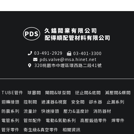
03-491-2929
03-401-3300
pds.valve@msa.hinet.net
320桃園市中壢區環西路二段41號
TUBE管件
球塞閥
閘閥&球型閥
逆止閥&底閥
減壓閥&蝶閥
迴轉接頭
控制閥
過濾器&視窗
安全閥
卻水器
止漏系列
防震系列
流量計
快速接頭
壓力&溫度計
消防器材
電管系列
管架配件
電動&氣動系列
高壓鍛造零件
焊零件
管牙零件
衛生級&真空零件
相關資訊