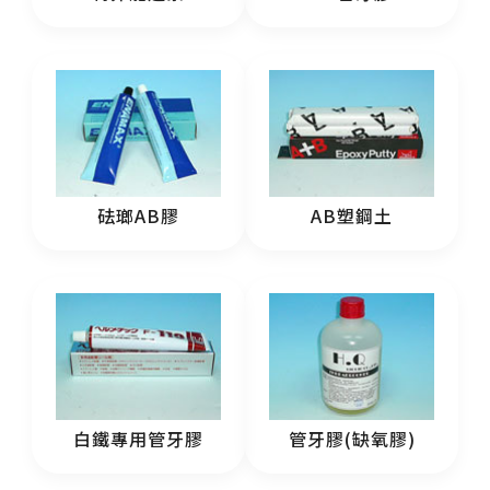
砝瑯AB膠
AB塑鋼土
白鐵專用管牙膠
管牙膠(缺氧膠)