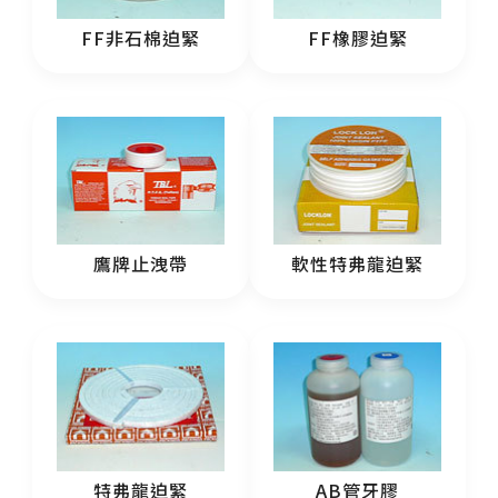
FF非石棉迫緊
FF橡膠迫緊
鷹牌止洩帶
軟性特弗龍迫緊
特弗龍迫緊
AB管牙膠