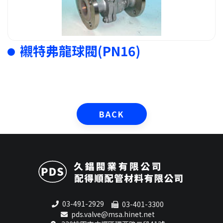
襯特弗龍球閥(PN16)
BACK
03-491-2929
03-401-3300
pds.valve@msa.hinet.net