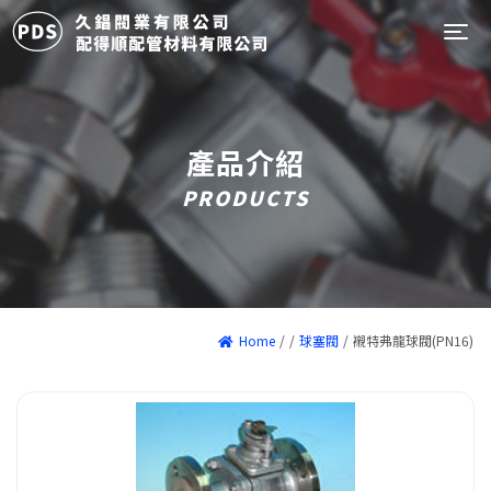
Tog
產品介紹
PRODUCTS
Home
/
/
球塞閥
/
襯特弗龍球閥(PN16)