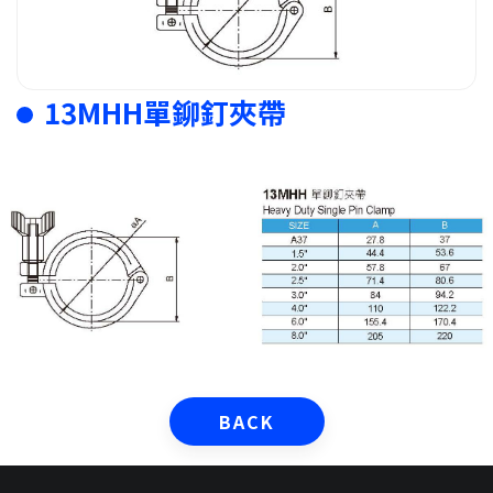
13MHH單鉚釘夾帶
BACK