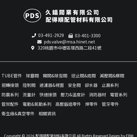
03-491-2929
03-401-3300
pds.valve@msa.hinet.net
320桃園市中壢區環西路二段41號
TUBE管件
球塞閥
閘閥&球型閥
逆止閥&底閥
減壓閥&蝶閥
迴轉接頭
控制閥
過濾器&視窗
安全閥
卻水器
止漏系列
防震系列
流量計
快速接頭
壓力&溫度計
消防器材
電管系列
管架配件
電動&氣動系列
高壓鍛造零件
焊零件
管牙零件
衛生級&真空零件
相關資訊
Copyright ©
2026
配得順配管材料有限公司 All Rights Reserved.Design by
EBM