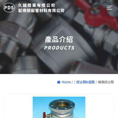
Tog
產品介紹
PRODUCTS
Home
/
/
逆止閥&底閥
/
緩衝逆止閥