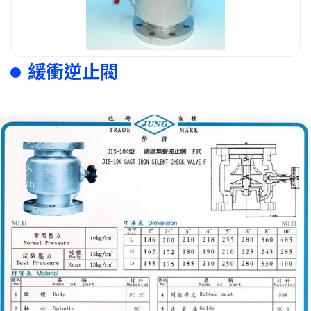
緩衝逆止閥