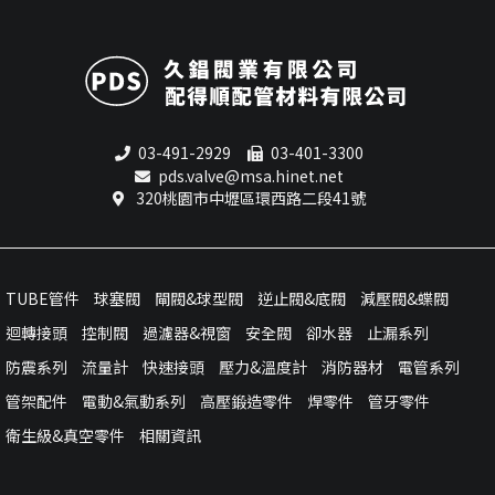
03-491-2929
03-401-3300
pds.valve@msa.hinet.net
320桃園市中壢區環西路二段41號
TUBE管件
球塞閥
閘閥&球型閥
逆止閥&底閥
減壓閥&蝶閥
迴轉接頭
控制閥
過濾器&視窗
安全閥
卻水器
止漏系列
防震系列
流量計
快速接頭
壓力&溫度計
消防器材
電管系列
管架配件
電動&氣動系列
高壓鍛造零件
焊零件
管牙零件
衛生級&真空零件
相關資訊