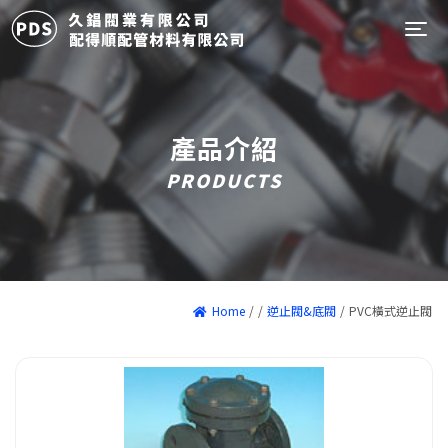
Tog
產品介紹
PRODUCTS
Home
/
/
逆止閥&底閥
/
PVC橫式逆止閥