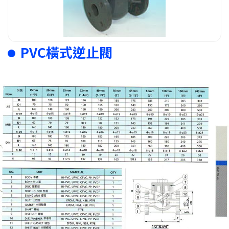
PVC橫式逆止閥