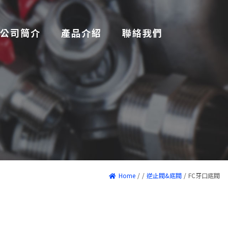
公司簡介
產品介紹
聯絡我們
Home
/
/
逆止閥&底閥
/
FC牙口底閥