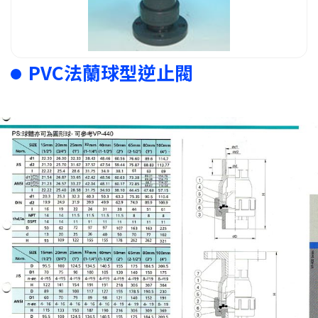
PVC法蘭球型逆止閥