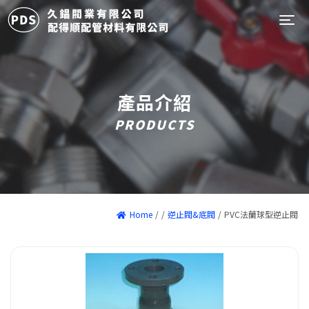
Tog
產品介紹
PRODUCTS
Home
/
/
逆止閥&底閥
/
PVC法蘭球型逆止閥