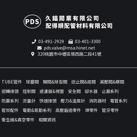
03-491-2929
03-401-3300
pds.valve@msa.hinet.net
320桃園市中壢區環西路二段41號
TUBE管件
球塞閥
閘閥&球型閥
逆止閥&底閥
減壓閥&蝶閥
迴轉接頭
控制閥
過濾器&視窗
安全閥
卻水器
止漏系列
防震系列
流量計
快速接頭
壓力&溫度計
消防器材
電管系列
管架配件
電動&氣動系列
高壓鍛造零件
焊零件
管牙零件
衛生級&真空零件
相關資訊