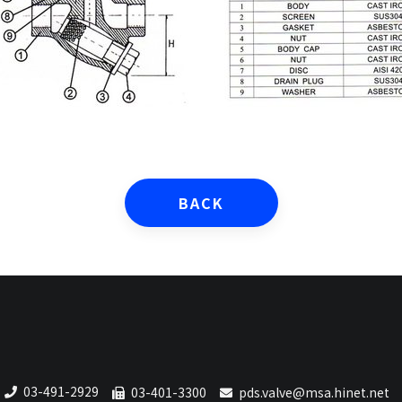
BACK
03-491-2929
03-401-3300
pds.valve@msa.hinet.net