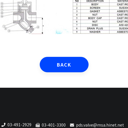
BACK
03-491-2929
03-401-3300
pds.valve@msa.hinet.net