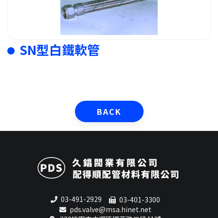
SN型白鐵軟管
BACK
03-491-2929
03-401-3300
pds.valve@msa.hinet.net